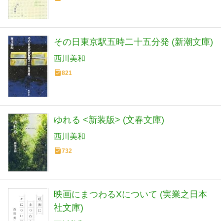
その日東京駅五時二十五分発 (新潮文庫)
西川美和
821
ゆれる <新装版> (文春文庫)
西川美和
732
映画にまつわるXについて (実業之日本
社文庫)