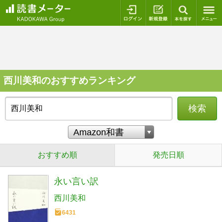
ログイン
新規登録
本を探
西川美和のおすすめランキング
検索
おすすめ順
発売日順
永い言い訳
西川美和
6431