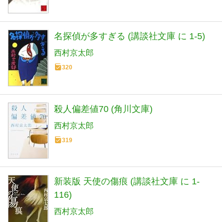
名探偵が多すぎる (講談社文庫 に 1-5)
西村京太郎
320
殺人偏差値70 (角川文庫)
西村京太郎
319
新装版 天使の傷痕 (講談社文庫 に 1-
116)
西村京太郎