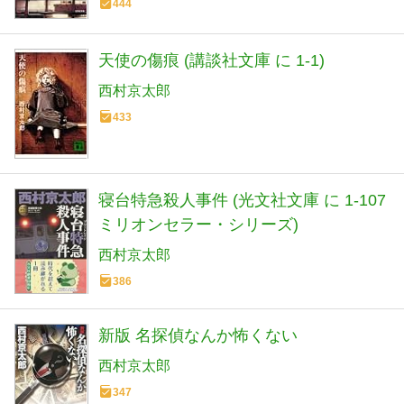
444
天使の傷痕 (講談社文庫 に 1-1)
西村京太郎
433
寝台特急殺人事件 (光文社文庫 に 1-107
ミリオンセラー・シリーズ)
西村京太郎
386
新版 名探偵なんか怖くない
西村京太郎
347