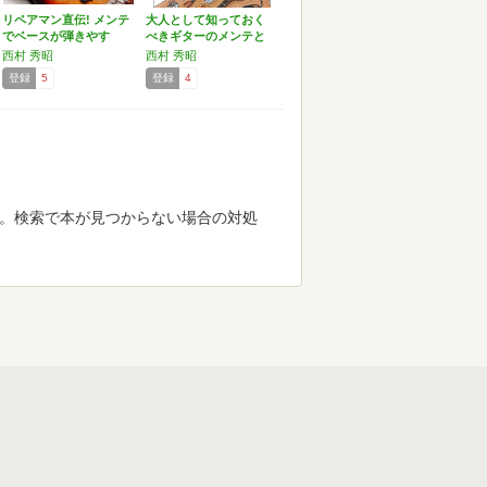
リペアマン直伝! メンテ
大人として知っておく
でベースが弾きやす
べきギターのメンテと
く…
管理…
西村 秀昭
西村 秀昭
登録
5
登録
4
す。検索で本が見つからない場合の対処