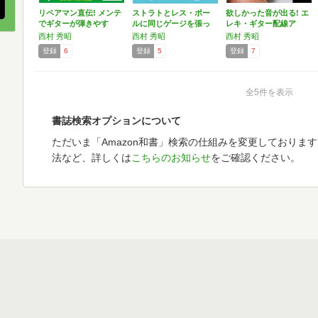
リペアマン直伝! メンテ
ストラトとレス・ポー
欲しかった音が出る! エ
でギターが弾きやす
ルに同じゲージを張っ
レキ・ギター配線ア
く…
ては…
レ…
西村 秀昭
西村 秀昭
西村 秀昭
登録
6
登録
5
登録
7
全5件を表示
書誌検索オプションについて
ただいま「Amazon和書」検索の仕組みを変更しておりま
法など、詳しくは
こちらのお知らせ
をご確認ください。