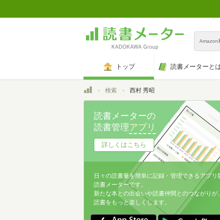
Amazo
トップ
読書メーターと
トップ
検索
西村 秀昭
読書メーターの
読書管理
アプリ
詳しくはこちら
日々の読書量を簡単に記録・管理できるアプリ
読書メーターです。
新たな本との出会いや読書仲間とのつながりが
読書をもっと楽しくします。