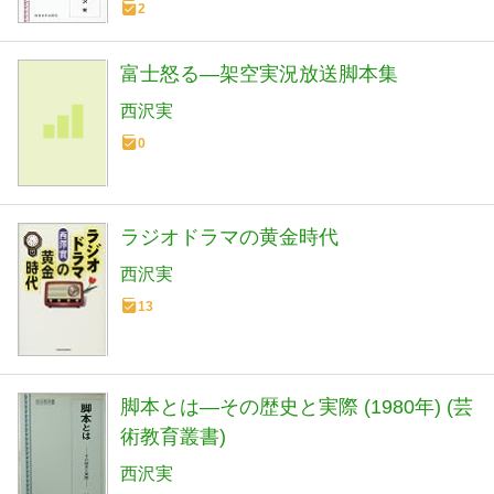
2
富士怒る―架空実況放送脚本集
西沢実
0
ラジオドラマの黄金時代
西沢実
13
脚本とは―その歴史と実際 (1980年) (芸
術教育叢書)
西沢実