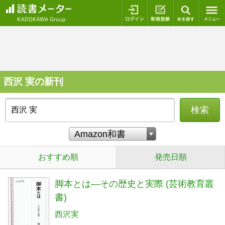
ログイン
新規登録
本を探
西沢 実の新刊
検索
おすすめ順
発売日順
脚本とは―その歴史と実際 (芸術教育叢
書)
西沢実