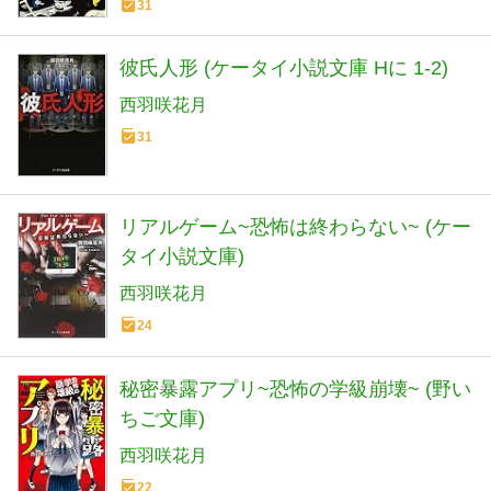
31
彼氏人形 (ケータイ小説文庫 Hに 1-2)
西羽咲花月
31
リアルゲーム~恐怖は終わらない~ (ケー
タイ小説文庫)
西羽咲花月
24
秘密暴露アプリ~恐怖の学級崩壊~ (野い
ちご文庫)
西羽咲花月
22