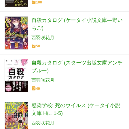
100
自殺カタログ (ケータイ小説文庫―野い
ちご)
西羽咲花月
58
自殺カタログ (スターツ出版文庫アンチ
ブルー)
西羽咲花月
49
感染学校: 死のウイルス (ケータイ小説
文庫 Hに 1-5)
西羽咲花月