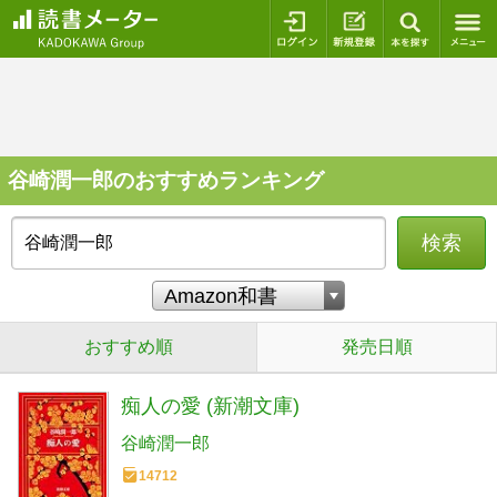
ログイン
新規登録
本を探
谷崎潤一郎のおすすめランキング
検索
おすすめ順
発売日順
痴人の愛 (新潮文庫)
谷崎潤一郎
14712