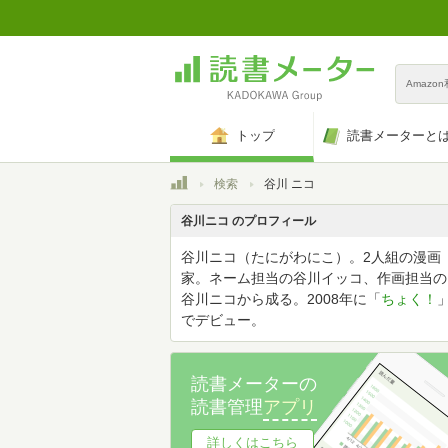
Amazo
トップ
読書メーターと
トップ
検索
谷川 ニコ
谷川ニコ のプロフィール
谷川ニコ（たにがわにこ）。2人組の漫画
家。ネーム担当の谷川イッコ、作画担当の
谷川ニコから成る。2008年に「
ちょく！
でデビュー。
読書メーターの
読書管理
アプリ
詳しくはこちら