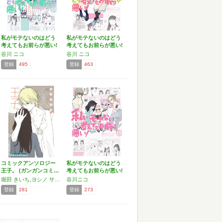
私がモテないのはどう
私がモテないのはどう
考えてもお前らが悪い!
考えてもお前らが悪い!
(…
…
谷川 ニコ
谷川 ニコ
登録
495
登録
463
コミックアンソロジー
私がモテないのはどう
王子。 (ガンガンコミ…
考えてもお前らが悪い!
…
堀田 きいち,ヨシノ サツキ,花沢 チカ,谷川 ニコ,葉山 せり,藤田 まる美
谷川ニコ
登録
281
登録
273