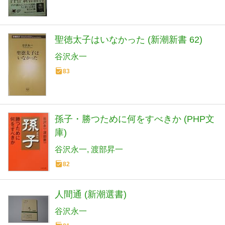
聖徳太子はいなかった (新潮新書 62)
谷沢永一
83
孫子・勝つために何をすべきか (PHP文
庫)
谷沢永一
渡部昇一
82
人間通 (新潮選書)
谷沢永一