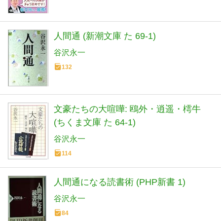
人間通 (新潮文庫 た 69-1)
谷沢永一
132
文豪たちの大喧嘩: 鴎外・逍遥・樗牛
(ちくま文庫 た 64-1)
谷沢永一
114
人間通になる読書術 (PHP新書 1)
谷沢永一
84