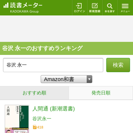
ログイン
新規登録
本を探
谷沢 永一のおすすめランキング
検索
おすすめ順
発売日順
人間通 (新潮選書)
谷沢永一
418