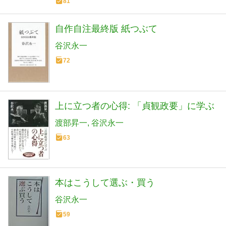
81
自作自注最終版 紙つぶて
谷沢永一
72
上に立つ者の心得: 「貞観政要」に学ぶ
渡部昇一
谷沢永一
63
本はこうして選ぶ・買う
谷沢永一
59