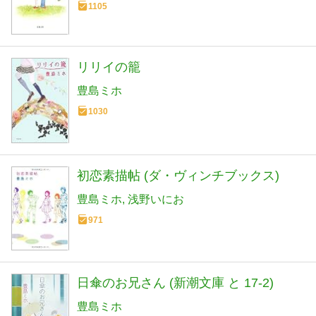
1105
リリイの籠
豊島ミホ
1030
初恋素描帖 (ダ・ヴィンチブックス)
豊島ミホ
浅野いにお
971
日傘のお兄さん (新潮文庫 と 17-2)
豊島ミホ