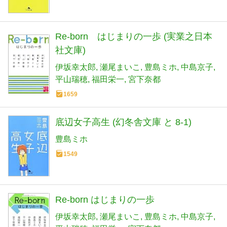
Re-born はじまりの一歩 (実業之日本
社文庫)
伊坂幸太郎
瀬尾まいこ
豊島ミホ
中島京子
平山瑞穂
福田栄一
宮下奈都
1659
底辺女子高生 (幻冬舎文庫 と 8-1)
豊島ミホ
1549
Re-born はじまりの一歩
伊坂幸太郎
瀬尾まいこ
豊島ミホ
中島京子