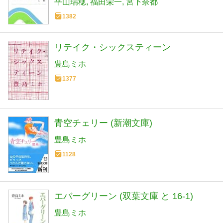
平山瑞穂
福田栄一
宮下奈都
1382
リテイク・シックスティーン
豊島ミホ
1377
青空チェリー (新潮文庫)
豊島ミホ
1128
エバーグリーン (双葉文庫 と 16-1)
豊島ミホ