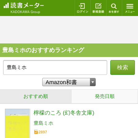
ログイン
新規登録
本を探
豊島ミホのおすすめランキング
検索
おすすめ順
発売日順
檸檬のころ (幻冬舎文庫)
豊島ミホ
2897