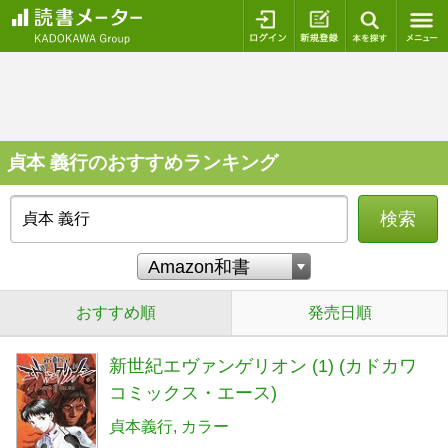
ログイン
新規登録
本を探
貞本 義行のおすすめランキング
検索
おすすめ順
発売日順
新世紀エヴァンゲリオン (1) (カドカワ
コミックス・エース)
貞本義行
カラー