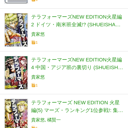
テラフォーマーズNEW EDITION火星編
2 ドイツ・南米班全滅!? (SHUEISHA
JUMP REMIX)
貴家悠
1
テラフォーマーズNEW EDITION火星編
4 中国・アジア班の裏切り (SHUEISHA
JUMP REMIX)
貴家悠
1
テラフォーマーズ NEW EDITION 火星
編(5) マーズ・ランキング1位参戦!: 集英
社リミックス (SHUEISHA JUMP
貴家悠
橘賢一
REMIX)