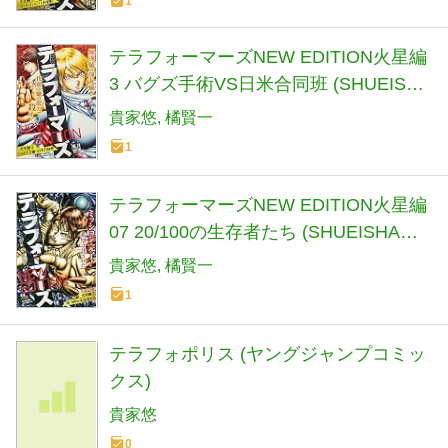
1
テラフォーマーズNEW EDITION火星編
3 バグズ手術VS日米合同班 (SHUEISHA
JUMP REMIX)
貴家悠
橘賢一
1
テラフォーマーズNEW EDITION火星編
07 20/100の生存者たち (SHUEISHA
JUMP REMIX)
貴家悠
橘賢一
1
テラフォポリス (ヤングジャンプコミッ
クス)
貴家悠
0