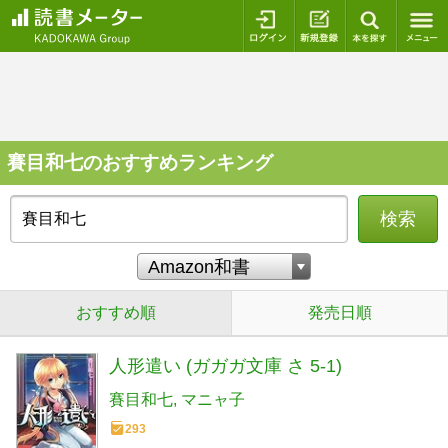
ログイン
新規登録
本を探
賽目和七のおすすめランキング
検索
おすすめ順
発売日順
人形遣い (ガガガ文庫 さ 5-1)
賽目和七
マニャ子
293