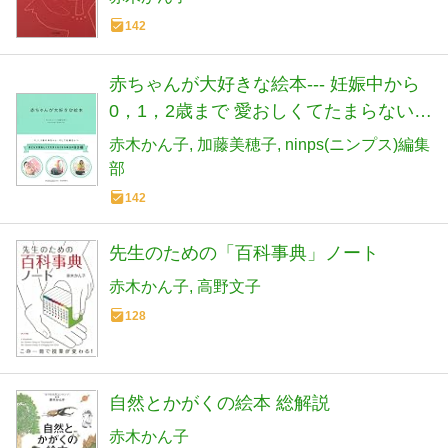
142
赤ちゃんが大好きな絵本--- 妊娠中から
0，1，2歳まで 愛おしくてたまらない
80冊
赤木かん子
加藤美穂子
ninps(ニンプス)編集
部
142
先生のための「百科事典」ノート
赤木かん子
高野文子
128
自然とかがくの絵本 総解説
赤木かん子