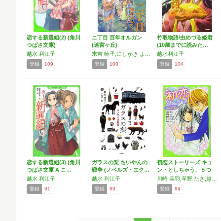
恋する新選組(2) (角川
ニ丁目 百年オルガン
竹取物語/虫めづる姫君
つばさ文庫)
(迷宮ヶ丘)
(10歳までに読みた…
越水 利江子
末吉 暁子,にしがき ようこ,佐藤 佳代,ばん ひろこ,越水 利江子
越水利江子
登録
109
登録
100
登録
104
恋する新選組(3) (角川
ガラスの梨 ちいやんの
初恋ストーリーズ キュ
つばさ文庫 A こ…
戦争 (ノベルズ・エク…
ン・としちゃう、５つ
の…
越水 利江子
越水 利江子
川崎 美羽,草野 たき,越水 利江子,結城 光流,ごとう しのぶ
登録
91
登録
89
登録
84