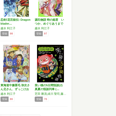
忍剣!花百姫伝: Dragon
源氏物語 時の姫君 い
blader…
つか、めぐりあうまで
…
越水 利江子
越水 利江子
登録
98
登録
97
東海道中膝栗毛 弥次さ
笑い猫の5分間怪談(2)
ん北さん、ずっこけお
真夏の怪談列車 (…
化…
越水 利江子
芝田 勝茂,緑川 聖司,藤木 稟,松原 秀行,越水 利江子,富安 陽子
登録
86
登録
76