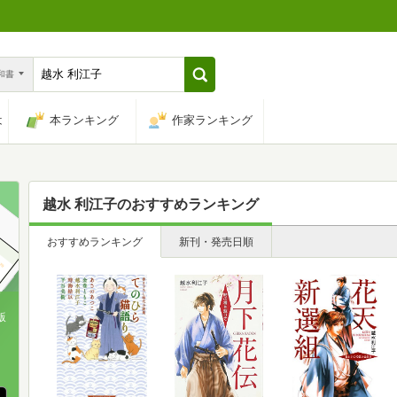
n和書
は
本ランキング
作家ランキング
越水 利江子
のおすすめランキング
おすすめランキング
新刊・発売日順
版
、