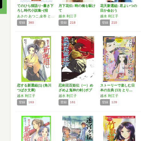
てのひら猫語り~書き下
月下花伝: 時の橋を駆け
花天新選組: 君よいつの
ろし時代小説集~(招
て
日か会おう
き…
あさの あつこ,金巻 ともこ,越水 利江子,時海 結以,平谷 美樹
越水 利江子
越水 利江子
登録
360
登録
218
登録
210
恋する新選組(1) (角川
忍剣花百姫伝（一）め
ストーリーで楽しむ日
つばさ文庫)
ざめよ鬼神の剣 (ポプ
本の古典 (13) とり…
ラ…
越水 利江子
越水 利江子
越水 利江子
登録
163
登録
161
登録
128