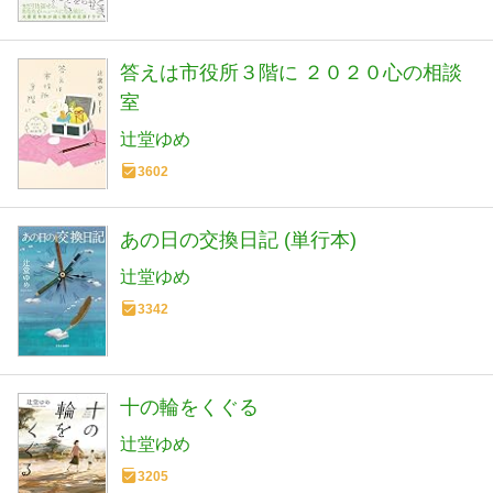
答えは市役所３階に ２０２０心の相談
室
辻堂ゆめ
3602
あの日の交換日記 (単行本)
辻堂ゆめ
3342
十の輪をくぐる
辻堂ゆめ
3205