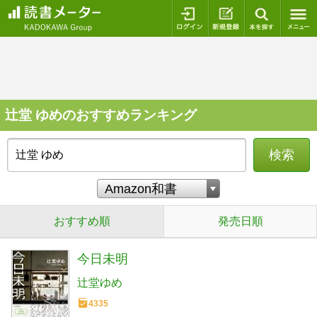
ログイン
新規登録
本を探
辻堂 ゆめのおすすめランキング
検索
おすすめ順
発売日順
今日未明
辻堂ゆめ
4335