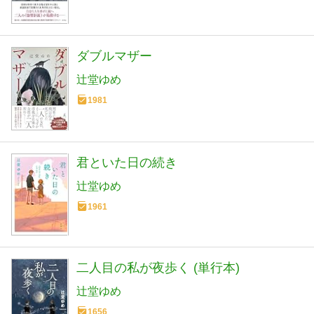
ダブルマザー
辻堂ゆめ
1981
君といた日の続き
辻堂ゆめ
1961
二人目の私が夜歩く (単行本)
辻堂ゆめ
1656