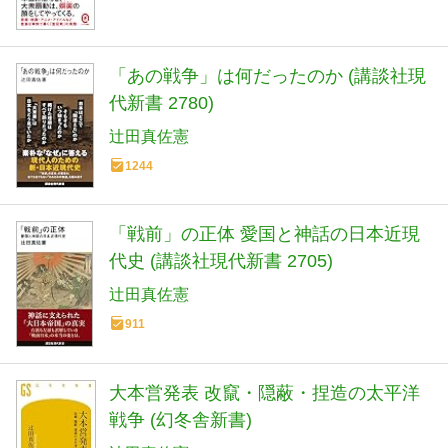
「あの戦争」は何だったのか (講談社現
代新書 2780)
辻田真佐憲
1244
「戦前」の正体 愛国と神話の日本近現
代史 (講談社現代新書 2705)
辻田真佐憲
911
大本営発表 改竄・隠蔽・捏造の太平洋
戦争 (幻冬舎新書)