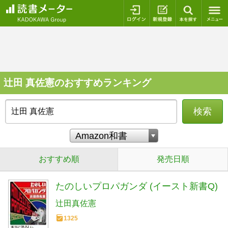
ログイン
新規登録
本を探
辻田 真佐憲のおすすめランキング
検索
おすすめ順
発売日順
たのしいプロパガンダ (イースト新書Q)
辻田真佐憲
1325