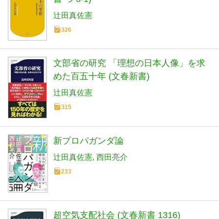
辻田真佐憲
326
文部省の研究 「理想の日本人像」を求
めた百五十年 (文春新書)
辻田真佐憲
315
新プロパガンダ論
辻田真佐憲
西田亮介
233
超空気支配社会 (文春新書 1316)