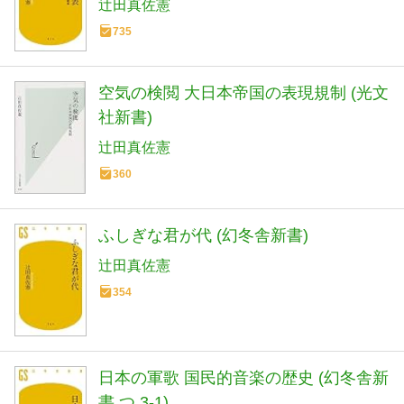
辻田真佐憲
735
空気の検閲 大日本帝国の表現規制 (光文
社新書)
辻田真佐憲
360
ふしぎな君が代 (幻冬舎新書)
辻田真佐憲
354
日本の軍歌 国民的音楽の歴史 (幻冬舎新
書 つ 3-1)