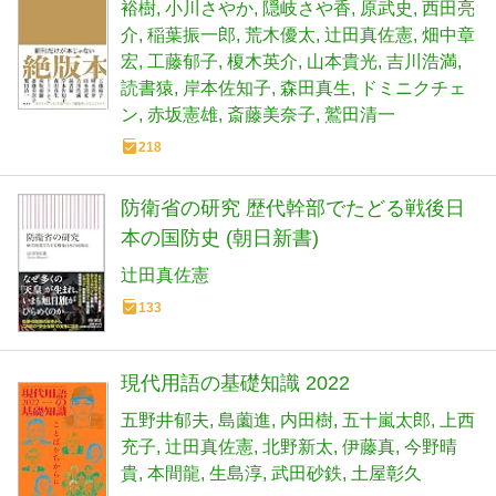
裕樹
小川さやか
隠岐さや香
原武史
西田亮
介
稲葉振一郎
荒木優太
辻田真佐憲
畑中章
宏
工藤郁子
榎木英介
山本貴光
吉川浩満
読書猿
岸本佐知子
森田真生
ドミニクチェ
ン
赤坂憲雄
斎藤美奈子
鷲田清一
218
防衛省の研究 歴代幹部でたどる戦後日
本の国防史 (朝日新書)
辻田真佐憲
133
現代用語の基礎知識 2022
五野井郁夫
島薗進
内田樹
五十嵐太郎
上西
充子
辻田真佐憲
北野新太
伊藤真
今野晴
貴
本間龍
生島淳
武田砂鉄
土屋彰久