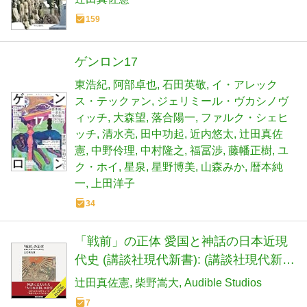
159
ゲンロン17
東浩紀
阿部卓也
石田英敬
イ・アレック
ス・テックァン
ジェリミール・ヴカシノヴ
ィッチ
大森望
落合陽一
ファルク・シェヒ
ッチ
清水亮
田中功起
近内悠太
辻田真佐
憲
中野伶理
中村隆之
福冨渉
藤幡正樹
ユ
ク・ホイ
星泉
星野博美
山森みか
暦本純
一
上田洋子
34
「戦前」の正体 愛国と神話の日本近現
代史 (講談社現代新書): (講談社現代新
書)
辻田真佐憲
柴野嵩大
Audible Studios
7