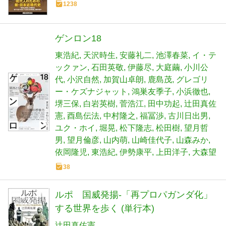
1238
ゲンロン18
東浩紀
天沢時生
安藤礼二
池澤春菜
イ・テ
ックァン
石田英敬
伊藤尽
大庭繭
小川公
代
小沢自然
加賀山卓朗
鹿島茂
グレゴリ
ー・ケズナジャット
鴻巣友季子
小浜徹也
堺三保
白岩英樹
菅浩江
田中功起
辻田真佐
憲
酉島伝法
中村隆之
福冨渉
古川日出男
ユク・ホイ
堀晃
松下隆志
松田樹
望月哲
男
望月倫彦
山内萌
山崎佳代子
山森みか
依岡隆児
東浩紀
伊勢康平
上田洋子
大森望
38
ルポ 国威発揚-「再プロパガンダ化」
する世界を歩く (単行本)
辻田真佐憲