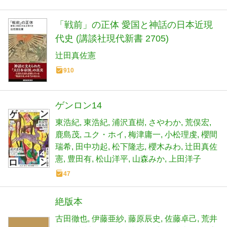
「戦前」の正体 愛国と神話の日本近現
代史 (講談社現代新書 2705)
辻田真佐憲
910
ゲンロン14
東浩紀
東浩紀
浦沢直樹
さやわか
荒俣宏
鹿島茂
ユク・ホイ
梅津庸一
小松理虔
櫻間
瑞希
田中功起
松下隆志
櫻木みわ
辻田真佐
憲
豊田有
松山洋平
山森みか
上田洋子
47
絶版本
古田徹也
伊藤亜紗
藤原辰史
佐藤卓己
荒井