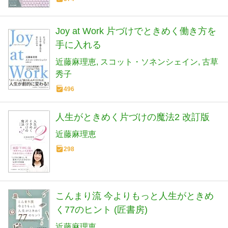
Joy at Work 片づけでときめく働き方を
手に入れる
近藤麻理恵
スコット・ソネンシェイン
古草
秀子
496
人生がときめく片づけの魔法2 改訂版
近藤麻理恵
298
こんまり流 今よりもっと人生がときめ
く77のヒント (匠書房)
近藤麻理恵