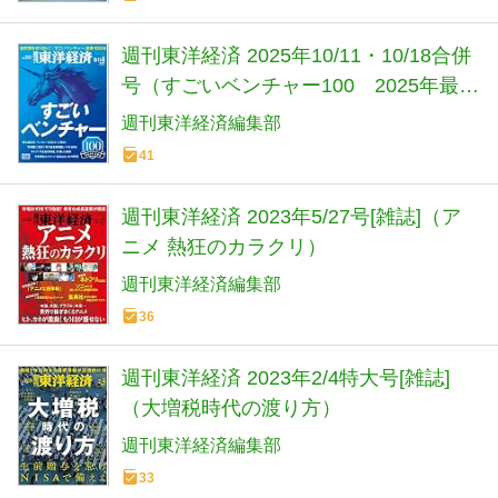
週刊東洋経済 2025年10/11・10/18合併
号（すごいベンチャー100 2025年最新
版）[雑誌]
週刊東洋経済編集部
41
週刊東洋経済 2023年5/27号[雑誌]（ア
ニメ 熱狂のカラクリ）
週刊東洋経済編集部
36
週刊東洋経済 2023年2/4特大号[雑誌]
（大増税時代の渡り方）
週刊東洋経済編集部
33