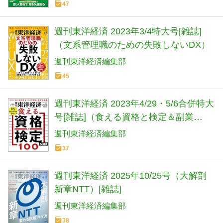
47
週刊東洋経済 2023年3/4特大号[雑誌]
（文系管理職のための失敗しないDX）
週刊東洋経済編集部
45
週刊東洋経済 2023年4/29・5/6合併特大
号[雑誌]（食える資格と検定＆副業
100）
週刊東洋経済編集部
37
週刊東洋経済 2025年10/25号（大解剖
新章NTT）[雑誌]
週刊東洋経済編集部
38