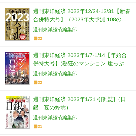
週刊東洋経済 2022年12/24-12/31【新春
合併特大号】（2023年大予測 108のテ
ーマで混沌の時代を完全解明！）
週刊東洋経済編集部
32
週刊東洋経済 2023年1/7-1/14【年始合
併特大号】(熱狂のマンション 崖っぷち
の戸建て)
週刊東洋経済編集部
32
週刊東洋経済 2023年1/21号[雑誌]（日
銀 宴の終焉）
週刊東洋経済編集部
31