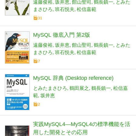
遠藤俊裕
坂井恵
館山聖司
鶴長鎮一
とみた
まさひろ
班石悦夫
松信嘉範
31
MySQL 徹底入門 第2版
遠藤俊裕
坂井恵
館山聖司
鶴長鎮一
とみた
まさひろ
班石悦夫
松信嘉範
7
MySQL 辞典 (Desktop reference)
とみたまさひろ
鶴田展之
鶴長鎮一
松信嘉
範
坂井恵
2
実践MySQL4―MySQL4の標準機能を活
用した開発とその応用