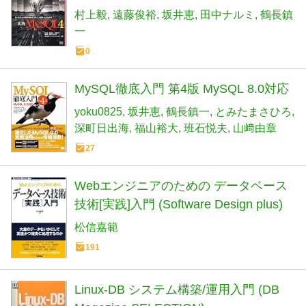
村上毅
遠藤俊裕
坂井恵
田中ナルミ
鶴長鎮
一
0
MySQL徹底入門 第4版 MySQL 8.0対応
yoku0825
坂井恵
鶴長鎮一
とみたまさひろ
深町日出海
福山裕大
班石悦夫
山﨑由章
27
Webエンジニアのための データベース
技術[実践]入門 (Software Design plus)
松信嘉範
191
Linux-DB システム構築/運用入門 (DB