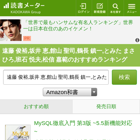
ログイン
新規登録
本を探
遠藤 俊裕,坂井 恵,館山 聖司,鶴長 鎮一,とみた まさ
ひろ,班石 悦夫,松信 嘉範のおすすめランキング
検索
おすすめ順
発売日順
MySQL徹底入門 第3版 ~5.5新機能対応
~