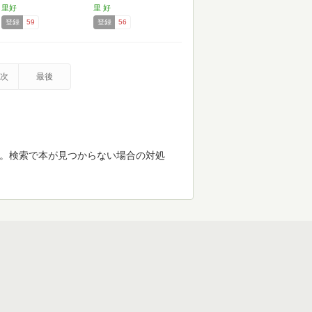
里好
里 好
登録
59
登録
56
次
最後
す。検索で本が見つからない場合の対処