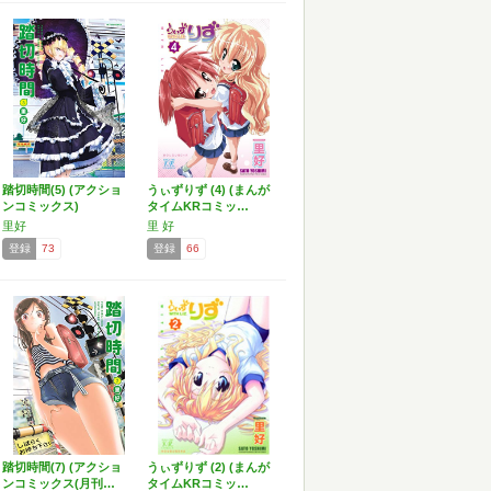
踏切時間(5) (アクショ
うぃずりず (4) (まんが
ンコミックス)
タイムKRコミッ…
里好
里 好
登録
73
登録
66
踏切時間(7) (アクショ
うぃずりず (2) (まんが
ンコミックス(月刊…
タイムKRコミッ…