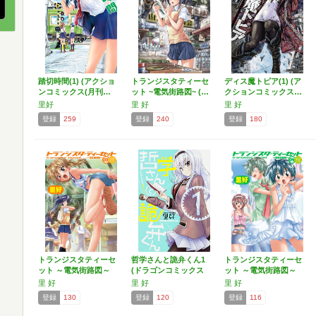
踏切時間(1) (アクショ
トランジスタティーセ
ディス魔トピア(1) (ア
ンコミックス(月刊…
ット ~電気街路図~ (…
クションコミックス…
里好
里 好
里 好
登録
259
登録
240
登録
180
トランジスタティーセ
哲学さんと詭弁くん1
トランジスタティーセ
ット ～電気街路図～
(ドラゴンコミックス
ット ～電気街路図～
(…
エ…
(…
里 好
里 好
里 好
登録
130
登録
120
登録
116