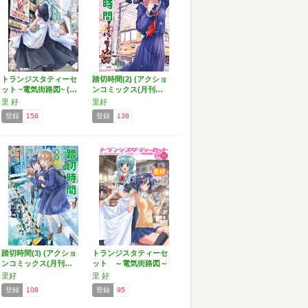
トランジスタティーセ
踏切時間(2) (アクショ
ット ~電気街路図~ (…
ンコミックス(月刊…
里 好
里好
登録
158
登録
138
踏切時間(3) (アクショ
トランジスタティーセ
ンコミックス(月刊…
ット ～電気街路図～
(…
里好
里 好
登録
108
登録
95