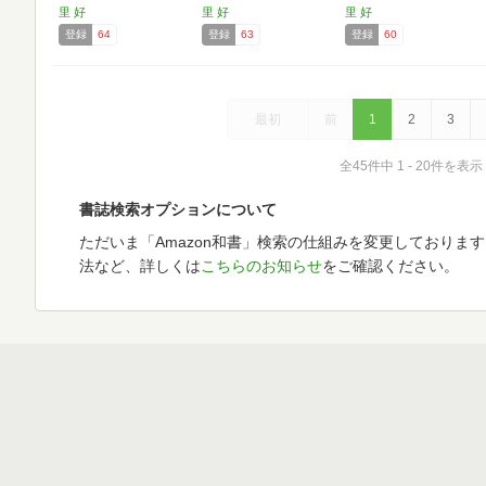
エ…
里 好
里 好
里 好
登録
64
登録
63
登録
60
最初
前
1
2
3
全45件中 1 - 20件を表示
書誌検索オプションについて
ただいま「Amazon和書」検索の仕組みを変更しておりま
法など、詳しくは
こちらのお知らせ
をご確認ください。