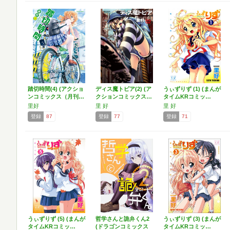
踏切時間(4) (アクショ
ディス魔トピア(2) (ア
うぃずりず (1) (まんが
ンコミックス（月刊…
クションコミックス…
タイムKRコミッ…
里好
里 好
里 好
登録
87
登録
77
登録
71
うぃずりず (5) (まんが
哲学さんと詭弁くん2
うぃずりず (3) (まんが
タイムKRコミッ…
(ドラゴンコミックス
タイムKRコミッ…