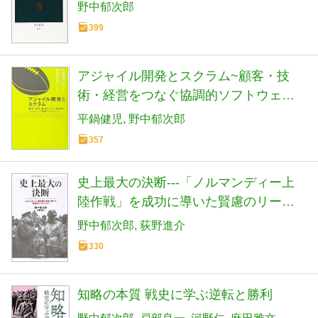
野中郁次郎
399
アジャイル開発とスクラム~顧客・技
術・経営をつなぐ協調的ソフトウェア
開発マネジメント
平鍋健児
野中郁次郎
357
史上最大の決断---「ノルマンディー上
陸作戦」を成功に導いた賢慮のリーダ
ーシップ
野中郁次郎
荻野進介
330
知略の本質 戦史に学ぶ逆転と勝利