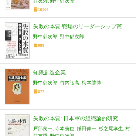
井友秀
野中郁次郎
10106
失敗の本質 戦場のリーダーシップ篇
野中郁次郎
野中郁次郎
998
知識創造企業
野中郁次郎
竹内弘高
梅本勝博
877
失敗の本質: 日本軍の組織論的研究
戸部良一
寺本義也
鎌田伸一
杉之尾孝生
村
井友秀
野中郁次郎