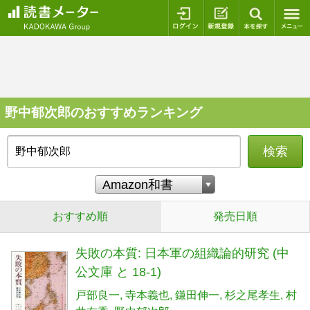
ログイン
新規登録
本を探
野中郁次郎のおすすめランキング
検索
おすすめ順
発売日順
失敗の本質: 日本軍の組織論的研究 (中
公文庫 と 18-1)
戸部良一
寺本義也
鎌田伸一
杉之尾孝生
村