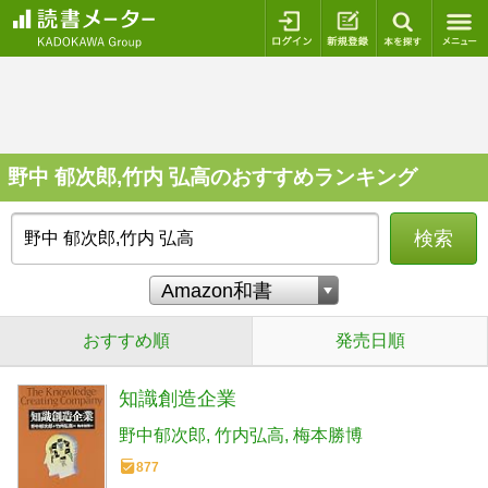
ログイン
新規登録
本を探
野中 郁次郎,竹内 弘高のおすすめランキング
検索
おすすめ順
発売日順
知識創造企業
野中郁次郎
竹内弘高
梅本勝博
877