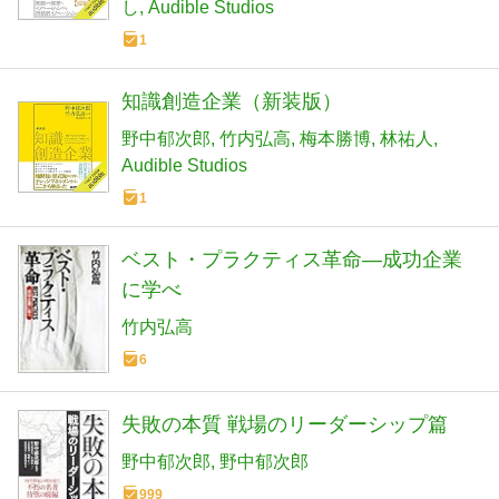
し
Audible Studios
1
知識創造企業（新装版）
野中郁次郎
竹内弘高
梅本勝博
林祐人
Audible Studios
1
ベスト・プラクティス革命―成功企業
に学べ
竹内弘高
6
失敗の本質 戦場のリーダーシップ篇
野中郁次郎
野中郁次郎
999