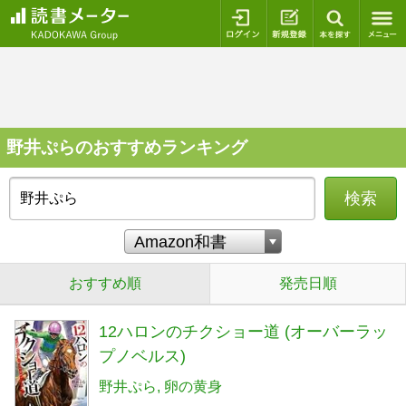
ログイン
新規登録
本を探
野井ぷらのおすすめランキング
検索
おすすめ順
発売日順
12ハロンのチクショー道 (オーバーラッ
プノベルス)
野井ぷら
卵の黄身