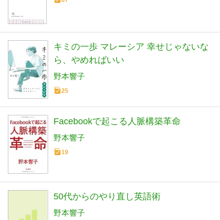
67
キミの一歩 マレーシア 幸せじゃないな
ら、やめればいい
野本響子
25
Facebookで起こる人脈構築革命
野本響子
19
50代からのやり直し英語術
野本響子