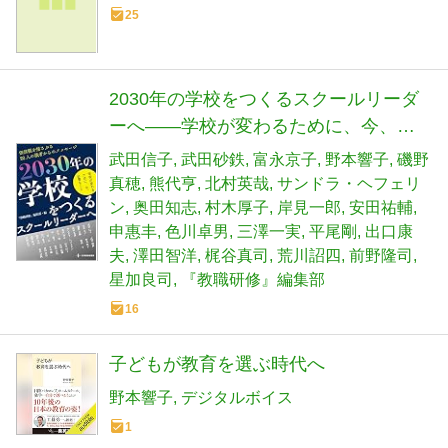
25
2030年の学校をつくるスクールリーダ
ーへ――学校が変わるために、今、必
要なこと
武田信子
武田砂鉄
富永京子
野本響子
磯野
真穂
熊代亨
北村英哉
サンドラ・ヘフェリ
ン
奥田知志
村木厚子
岸見一郎
安田祐輔
申惠丰
色川卓男
三澤一実
平尾剛
出口康
夫
澤田智洋
梶谷真司
荒川詔四
前野隆司
星加良司
『教職研修』編集部
16
子どもが教育を選ぶ時代へ
野本響子
デジタルボイス
1