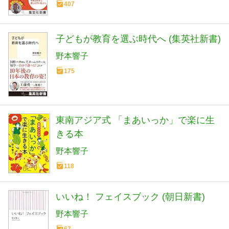
407
子どもが教育を選ぶ時代へ (集英社新書)
野本響子
175
東南アジア式 「まあいっか」で楽に生
きる本
野本響子
118
いいね！ フェイスブック (朝日新書)
野本響子