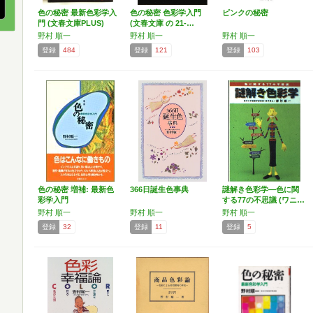
色の秘密 最新色彩学入
色の秘密 色彩学入門
ピンクの秘密
門 (文春文庫PLUS)
(文春文庫 の 21-…
野村 順一
野村 順一
野村 順一
登録
484
登録
121
登録
103
色の秘密 増補: 最新色
366日誕生色事典
謎解き色彩学―色に関
彩学入門
する77の不思議 (ワニ…
野村 順一
野村 順一
野村 順一
登録
32
登録
11
登録
5