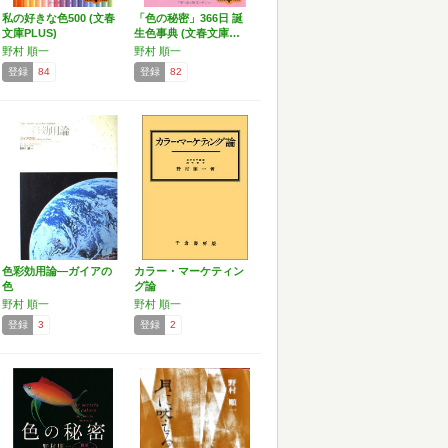
私の好きな色500 (文春
「色の秘密」366日 誕
文庫PLUS)
生色事典 (文春文庫…
野村 順一
野村 順一
登録
84
登録
82
色彩効用論―ガイアの
カラー・マーケティン
色
グ論
野村 順一
野村 順一
登録
3
登録
2