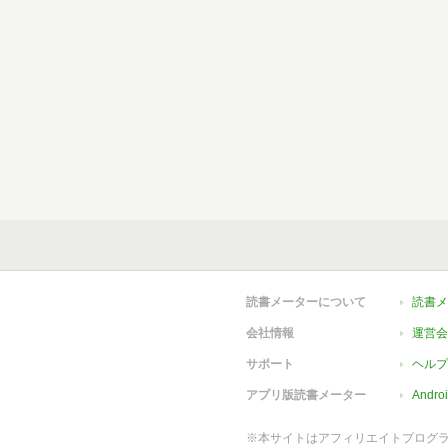
読書メーターについて
読書メ
会社情報
運営会
サポート
ヘルプ
アプリ版読書メーター
Andr
※本サイトはアフィリエイトプログ