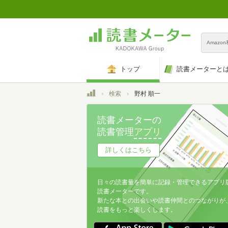
Amazo
トップ
読書メーターと
トップ
検索
野村 順一
読書メーターの
読書管理
アプリ
詳しくはこちら
日々の読書量を簡単に記録・管理できるアプリ
読書メーターです。
新たな本との出会いや読書仲間とのつながりが
読書をもっと楽しくします。