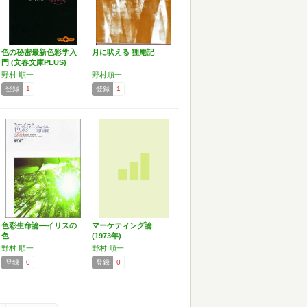
色の秘密最新色彩学入
月に吠える 狸庵記
門 (文春文庫PLUS)
野村 順一
野村順一
登録
1
登録
1
色彩生命論―イリスの
マーケティング論
色
(1973年)
野村 順一
野村 順一
登録
0
登録
0