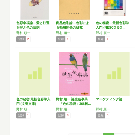
色彩幸福論―愛と好運
商品色彩論―色彩によ
色の秘密―最新色彩学
を呼ぶ色の法則
る効用開発の研究
入門 (NESCO BO…
野村 順一
野村 順一
野村 順一
登録
2
登録
1
登録
1
色の秘密 最新色彩学入
野村 順一 誕生色事典
マーケティング論
門 (文春文庫)
―「色の秘密」366日…
野村 順一
野村 順一
野村 順一
登録
1
登録
0
登録
0