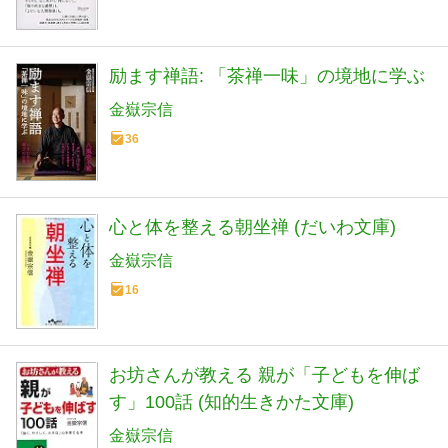
励ます禅語: 「茶禅一味」の境地に学ぶ
金嶽宗信
36
心と体を整える朝坐禅 (だいわ文庫)
金嶽宗信
16
お坊さんが教える 親が「子どもを伸ば
す」100話 (知的生きかた文庫)
金嶽宗信