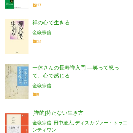
13
禅の心で生きる
金嶽宗信
12
一休さんの長寿禅入門 ―笑って怒っ
て、心で感じる
金嶽宗信
8
[禅的]持たない生き方
金嶽宗信
田中遼大
ディスカヴァー・トゥエ
ンティワン