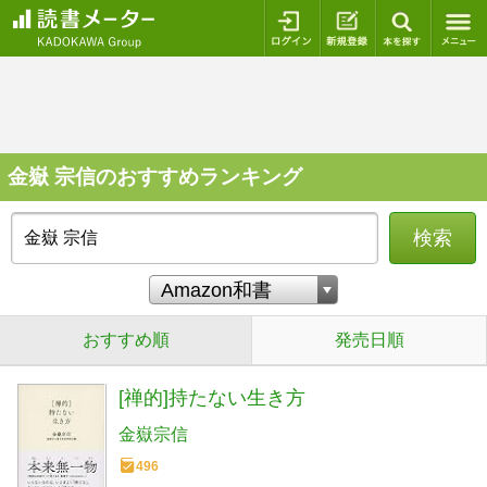
ログイン
新規登録
本を探
金嶽 宗信のおすすめランキング
検索
おすすめ順
発売日順
[禅的]持たない生き方
金嶽宗信
496