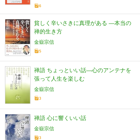
6
貧しく辛いさきに真理がある ―本当の
禅的生き方
金嶽宗信
5
禅語 ちょっといい話―心のアンテナを
張って人生を楽しむ
金嶽宗信
3
禅語 心に響くいい話
金嶽宗信
3