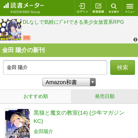
ログイン
新規登録
本を探
金田 陽介の新刊
検索
おすすめ順
発売日順
黒猫と魔女の教室(14) (少年マガジン
KC)
金田陽介