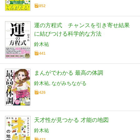
852
運の方程式 チャンスを引き寄せ結果
に結びつける科学的な方法
鈴木祐
441
まんがでわかる 最高の体調
鈴木祐
ながみちながる
426
天才性が見つかる 才能の地図
鈴木祐
422