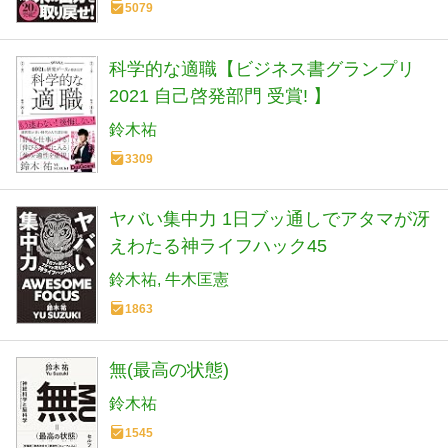
5079
科学的な適職【ビジネス書グランプリ
2021 自己啓発部門 受賞! 】
鈴木祐
3309
ヤバい集中力 1日ブッ通しでアタマが冴
えわたる神ライフハック45
鈴木祐
牛木匡憲
1863
無(最高の状態)
鈴木祐
1545