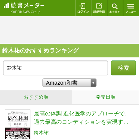
ログイン
新規登録
本を探
鈴木祐のおすすめランキング
検索
おすすめ順
発売日順
最高の体調 進化医学のアプローチで、
過去最高のコンディションを実現する
方法 (ACTIVE HEALTH)
鈴木祐