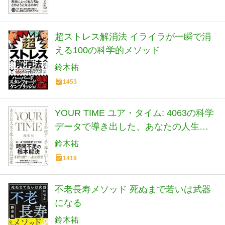
超ストレス解消法 イライラが一瞬で消
える100の科学的メソッド
鈴木祐
1453
YOUR TIME ユア・タイム: 4063の科学
データで導き出した、あなたの人生を
変える最後の時間術
鈴木祐
1419
不老長寿メソッド 死ぬまで若いは武器
になる
鈴木祐