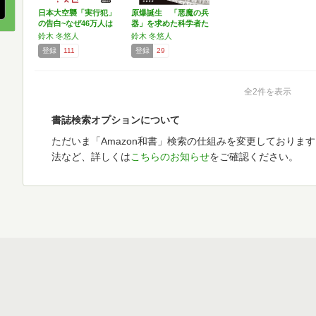
日本大空襲「実行犯」
原爆誕生 「悪魔の兵
の告白~なぜ46万人は
器」を求めた科学者た
殺…
ち
鈴木 冬悠人
鈴木 冬悠人
登録
111
登録
29
全2件を表示
書誌検索オプションについて
ただいま「Amazon和書」検索の仕組みを変更しておりま
法など、詳しくは
こちらのお知らせ
をご確認ください。