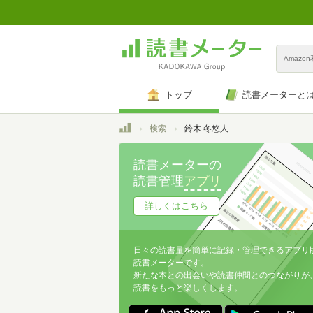
Amazo
トップ
読書メーターと
トップ
検索
鈴木 冬悠人
読書メーターの
読書管理
アプリ
詳しくはこちら
日々の読書量を簡単に記録・管理できるアプリ
読書メーターです。
新たな本との出会いや読書仲間とのつながりが
読書をもっと楽しくします。