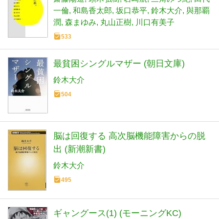
一倫
和島香太郎
坂口恭平
鈴木大介
與那覇
潤
森まゆみ
丸山正樹
川口有美子
533
最貧困シングルマザー (朝日文庫)
鈴木大介
504
脳は回復する 高次脳機能障害からの脱
出 (新潮新書)
鈴木大介
495
ギャングース(1) (モーニングKC)