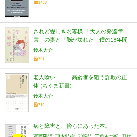
1403
されど愛しきお妻様 「大人の発達障
害」の妻と「脳が壊れた」僕の18年間
鈴木大介
791
老人喰い ――高齢者を狙う詐欺の正
体 (ちくま新書)
鈴木大介
719
病と障害と、傍らにあった本。
齋藤陽道
頭木弘樹
岩崎航
三角みづ紀
田代