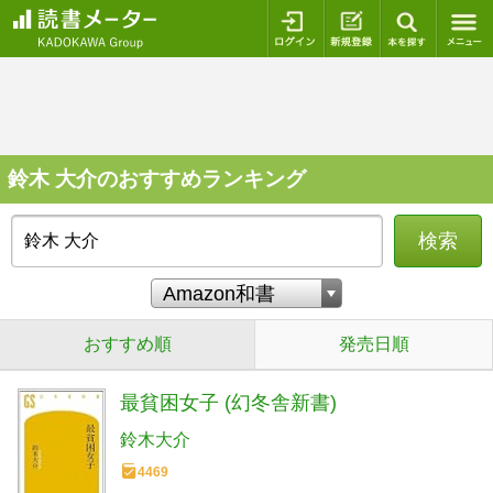
ログイン
新規登録
本を探
鈴木 大介のおすすめランキング
検索
おすすめ順
発売日順
最貧困女子 (幻冬舎新書)
鈴木大介
4469