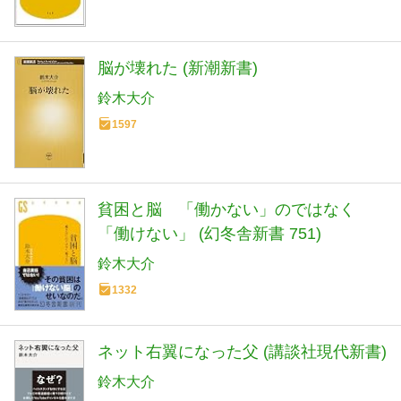
脳が壊れた (新潮新書)
鈴木大介
1597
貧困と脳 「働かない」のではなく
「働けない」 (幻冬舎新書 751)
鈴木大介
1332
ネット右翼になった父 (講談社現代新書)
鈴木大介