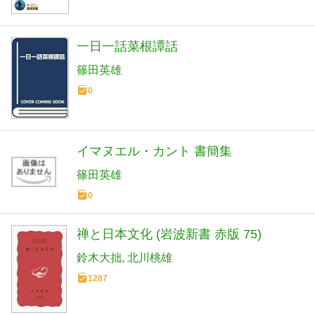
一日一話菜根譚話
篠田英雄
0
イマヌエル・カント 書簡集
篠田英雄
0
禅と日本文化 (岩波新書 赤版 75)
鈴木大拙
北川桃雄
1287