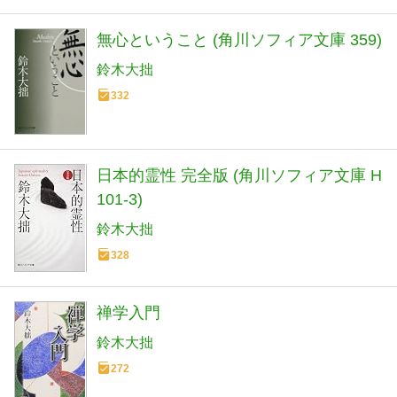
無心ということ (角川ソフィア文庫 359)
鈴木大拙
332
日本的霊性 完全版 (角川ソフィア文庫 H
101-3)
鈴木大拙
328
禅学入門
鈴木大拙
272