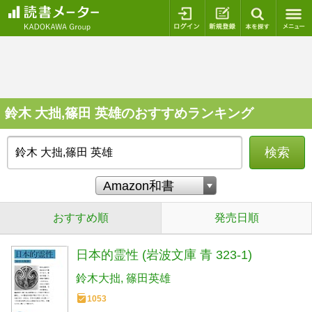
ログイン
新規登録
本を探
鈴木 大拙,篠田 英雄のおすすめランキング
検索
おすすめ順
発売日順
日本的霊性 (岩波文庫 青 323-1)
鈴木大拙
篠田英雄
1053