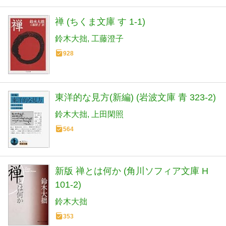
禅 (ちくま文庫 す 1-1)
鈴木大拙
工藤澄子
928
東洋的な見方(新編) (岩波文庫 青 323-2)
鈴木大拙
上田閑照
564
新版 禅とは何か (角川ソフィア文庫 H
101-2)
鈴木大拙
353