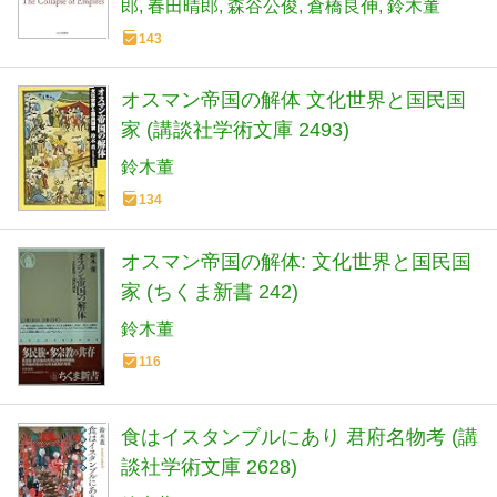
郎
春田晴郎
森谷公俊
倉橋良伸
鈴木董
143
オスマン帝国の解体 文化世界と国民国
家 (講談社学術文庫 2493)
鈴木董
134
オスマン帝国の解体: 文化世界と国民国
家 (ちくま新書 242)
鈴木董
116
食はイスタンブルにあり 君府名物考 (講
談社学術文庫 2628)