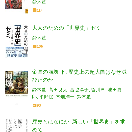
鈴木董
114
大人のための「世界史」ゼミ
鈴木董
105
帝国の崩壊 下: 歴史上の超大国はなぜ滅
びたのか
鈴木董
高田良太
宮脇淳子
皆川卓
池田嘉
郎
平野聡
木畑洋一
鈴木董
93
歴史とはなにか: 新しい「世界史」を求
めて