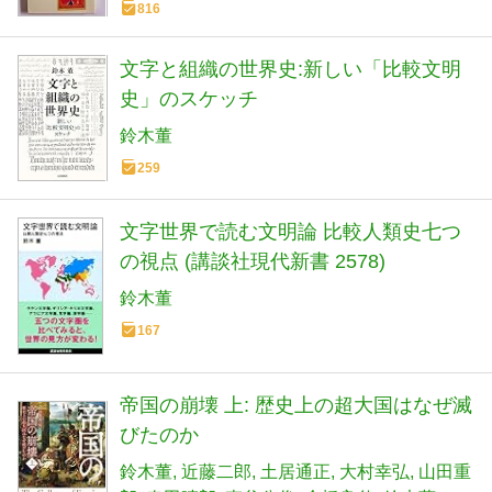
816
文字と組織の世界史:新しい「比較文明
史」のスケッチ
鈴木董
259
文字世界で読む文明論 比較人類史七つ
の視点 (講談社現代新書 2578)
鈴木董
167
帝国の崩壊 上: 歴史上の超大国はなぜ滅
びたのか
鈴木董
近藤二郎
土居通正
大村幸弘
山田重