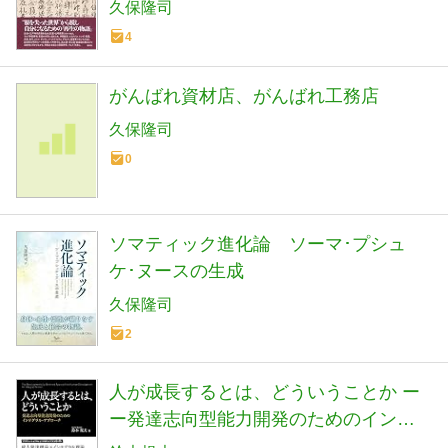
久保隆司
4
がんばれ資材店、がんばれ工務店
久保隆司
0
ソマティック進化論 ソーマ･プシュ
ケ･ヌースの生成
久保隆司
2
人が成長するとは、どういうことか ー
ー発達志向型能力開発のためのインテ
グラル・アプローチ