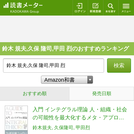
ログイン
新規登録
本を探
鈴木 規夫,久保 隆司,甲田 烈のおすすめランキング
検索
おすすめ順
発売日順
入門 インテグラル理論 人・組織・社会
の可能性を最大化するメタ・アプロー
チ
鈴木規夫
久保隆司
甲田烈