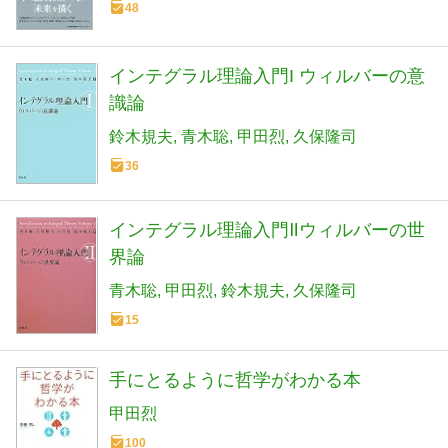
48
インテグラル理論入門I ウィルバーの意
識論
鈴木規夫
青木聡
甲田烈
久保隆司
36
インテグラル理論入門Ⅱウィルバーの世
界論
青木聡
甲田烈
鈴木規夫
久保隆司
15
手にとるように哲学がわかる本
甲田烈
100