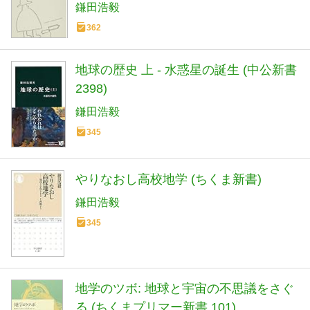
鎌田浩毅
362
地球の歴史 上 - 水惑星の誕生 (中公新書
2398)
鎌田浩毅
345
やりなおし高校地学 (ちくま新書)
鎌田浩毅
345
地学のツボ: 地球と宇宙の不思議をさぐ
る (ちくまプリマー新書 101)