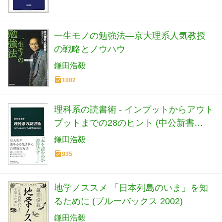
一生モノの勉強法―京大理系人気教授
の戦略とノウハウ
鎌田浩毅
1002
理科系の読書術 - インプットからアウト
プットまでの28のヒント (中公新書
2480)
鎌田浩毅
935
地学ノススメ 「日本列島のいま」を知
るために (ブルーバックス 2002)
鎌田浩毅