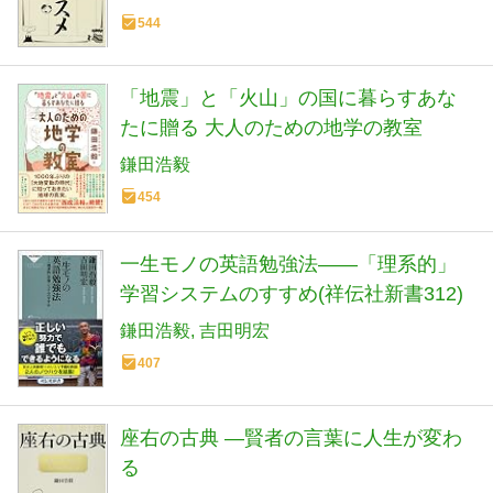
544
「地震」と「火山」の国に暮らすあな
たに贈る 大人のための地学の教室
鎌田浩毅
454
一生モノの英語勉強法――「理系的」
学習システムのすすめ(祥伝社新書312)
鎌田浩毅
吉田明宏
407
座右の古典 ―賢者の言葉に人生が変わ
る