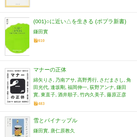
(001)○に近い△を生きる (ポプラ新書)
鎌田實
610
マナーの正体
綿矢りさ
乃南アサ
高野秀行
さだまさし
角
田光代
逢坂剛
福岡伸一
荻野アンナ
鎌田
實
東直子
酒井順子
竹内久美子
藤原正彦
483
雪とパイナップル
鎌田實
唐仁原教久