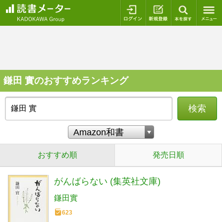
ログイン
新規登録
本を探
鎌田 實のおすすめランキング
検索
おすすめ順
発売日順
がんばらない (集英社文庫)
鎌田實
623