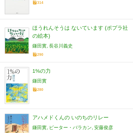
314
ほうれんそうは ないています (ポプラ社
の絵本)
鎌田實
長谷川義史
290
1%の力
鎌田實
280
アハメドくんの いのちのリレー
鎌田實
ピーター・バラカン
安藤俊彦