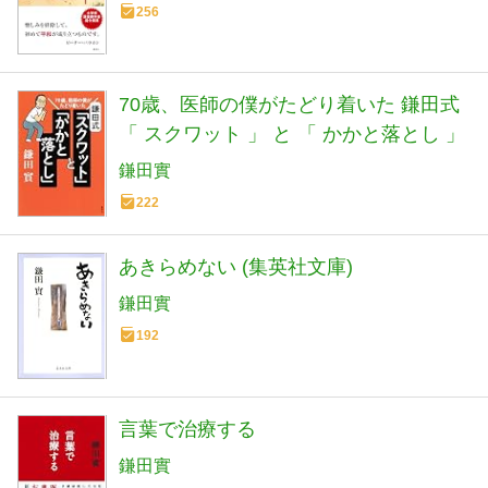
256
70歳、医師の僕がたどり着いた 鎌田式
「 スクワット 」 と 「 かかと落とし 」
鎌田實
222
あきらめない (集英社文庫)
鎌田實
192
言葉で治療する
鎌田實