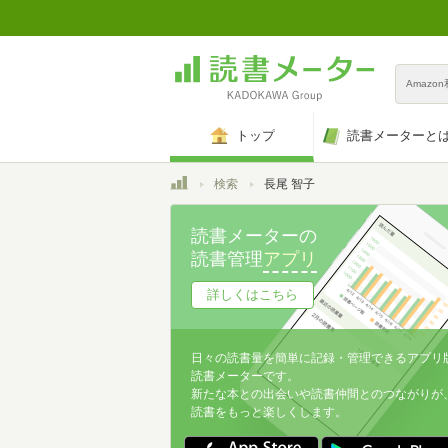
Amazo
トップ
読書メーターと
トップ
検索
長尾 智子
読書メーターの
読書管理
アプリ
詳しくはこちら
日々の読書量を簡単に記録・管理できるアプリ
読書メーターです。
新たな本との出会いや読書仲間とのつながりが
読書をもっと楽しくします。