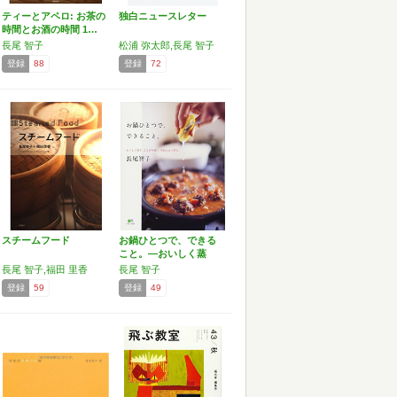
ティーとアペロ: お茶の
独白ニュースレター
時間とお酒の時間 1…
長尾 智子
松浦 弥太郎,長尾 智子
登録
88
登録
72
スチームフード
お鍋ひとつで、できる
こと。―おいしく蒸
す、こ…
長尾 智子,福田 里香
長尾 智子
登録
59
登録
49