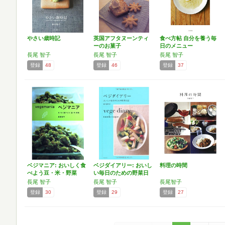
やさい歳時記
英国アフタヌーンティ
食べ方帖 自分を養う毎
ーのお菓子
日のメニュー
長尾 智子
長尾 智子
長尾 智子
登録
48
登録
46
登録
37
ベジマニア: おいしく食
ベジダイアリー: おいし
料理の時間
べよう豆・米・野菜
い毎日のための野菜日
記
長尾 智子
長尾 智子
長尾智子
登録
30
登録
29
登録
27