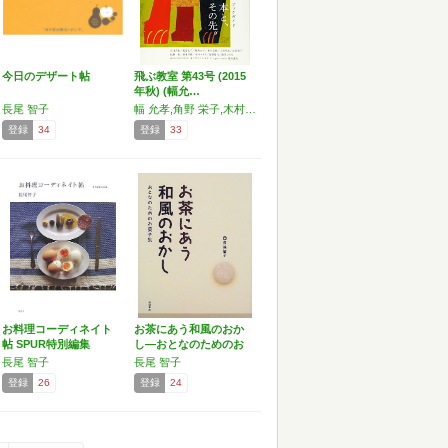
今日のデザート帖
飛ぶ教室 第43号 (2015
年秋) (幅允…
長尾 智子
幅 允孝,角野 栄子,木村 宗慎,土居 利光,森永 邦彦,石川 直樹,長尾 智子,広瀬 一郎,荻原 規子,小林 エリカ,近藤 聡乃,ヨシタケ シンスケ,tupera tupera 亀山 達矢
登録
34
登録
33
お料理コーディネイト
お茶にあう和風のおか
帖 SPUR特別編集
し―おとなのためのお
菓子集
長尾 智子
長尾 智子
登録
26
登録
24