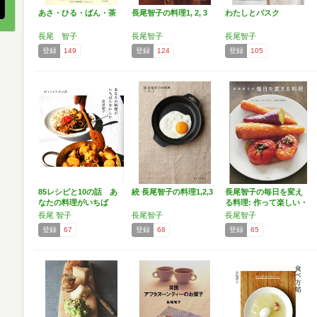
あさ・ひる・ばん・茶
長尾智子の料理1, 2, 3
わたしとバスク
長尾 智子
長尾智子
長尾智子
登録
149
登録
124
登録
105
85レシピと10の話 あ
続 長尾智子の料理1,2,3
長尾智子の毎日を変え
なたの料理がいちば
る料理: 作って楽しい・
ん…
…
長尾 智子
長尾智子
長尾智子
登録
67
登録
68
登録
65