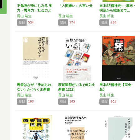
不勉強が身にしみる 学
「人間嫌い」の言い分
日本SF精神史----幕末・
力・思考力・社会力と
明治から戦後まで…
は…
長山 靖生
長山 靖生
長山 靖生
登録
534
登録
374
登録
316
若者はなぜ「決められ
萩尾望都がいる (光文社
日本SF精神史【完全
ない」か (ちくま新書
新書 1212)
版】
…
長山 靖生
長山 靖生
長山 靖生
登録
166
登録
165
登録
161