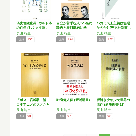
偽史冒険世界: カルト本
自立が苦手な人へ: 福沢
バカに民主主義は無理
の百年 (ちくま文庫…
諭吉と夏目漱石に学
なのか? (光文社新書 …
ぶ…
長山 靖生
長山 靖生
長山 靖生
登録
137
登録
134
登録
132
「ポスト宮崎駿」論
独身偉人伝 (新潮新書)
謎解き少年少女世界の
日本アニメの天才たち
名作 (新潮新書 22)
(…
長山 靖生
長山 靖生
長山 靖生
登録
98
登録
97
登録
90