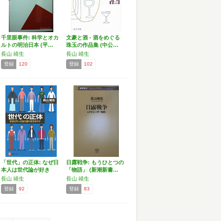
千里眼事件: 科学とオカ
文豪と酒 - 酒をめぐる
ルトの明治日本 (平…
珠玉の作品集 (中公…
長山 靖生
長山 靖生
登録
120
登録
102
「世代」の正体: なぜ日
日露戦争: もうひとつの
本人は世代論が好き
「物語」 (新潮新書…
な…
長山 靖生
長山 靖生
登録
92
登録
83