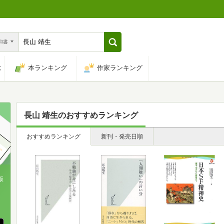
n和書
は
本ランキング
作家ランキング
長山 靖生
のおすすめランキング
おすすめランキング
新刊・発売日順
版
、