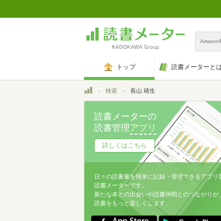
Amazo
トップ
読書メーターと
トップ
検索
長山 靖生
読書メーターの
読書管理
アプリ
詳しくはこちら
日々の読書量を簡単に記録・管理できるアプリ
読書メーターです。
新たな本との出会いや読書仲間とのつながりが
読書をもっと楽しくします。