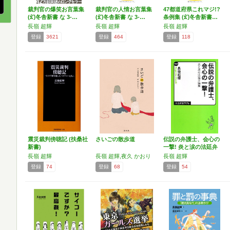
裁判官の爆笑お言葉集
裁判官の人情お言葉集
47都道府県これマジ!?
(幻冬舎新書 な 3-…
(幻冬舎新書 な 3-…
条例集 (幻冬舎新書…
長嶺 超輝
長嶺 超輝
長嶺 超輝
登録
3621
登録
464
登録
118
震災裁判傍聴記 (扶桑社
さいごの散歩道
伝説の弁護士、会心の
新書)
一撃! 炎と涙の法廷弁
論…
長嶺 超輝
長嶺 超輝,夜久 かおり
長嶺 超輝
登録
74
登録
68
登録
54