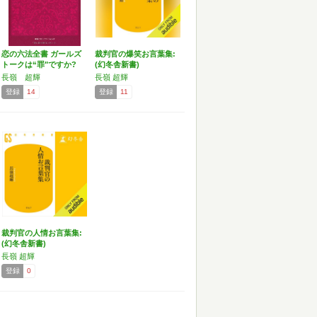
恋の六法全書 ガールズ
裁判官の爆笑お言葉集:
トークは“罪"ですか?
(幻冬舎新書)
長嶺 超輝
長嶺 超輝
登録
14
登録
11
裁判官の人情お言葉集:
(幻冬舎新書)
長嶺 超輝
登録
0