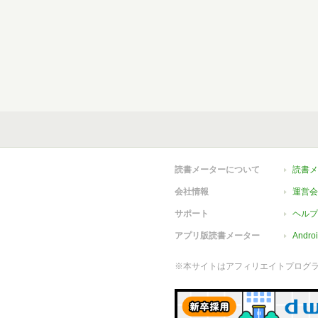
読書メーターについて
読書メ
会社情報
運営会
サポート
ヘルプ
アプリ版読書メーター
Andr
※本サイトはアフィリエイトプログ