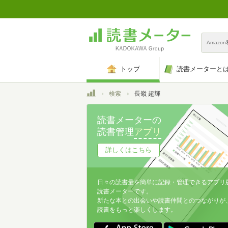
Amazo
トップ
読書メーターと
トップ
検索
長嶺 超輝
読書メーターの
読書管理
アプリ
詳しくはこちら
日々の読書量を簡単に記録・管理できるアプリ
読書メーターです。
新たな本との出会いや読書仲間とのつながりが
読書をもっと楽しくします。