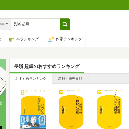
n和書
は
本ランキング
作家ランキング
長嶺 超輝
のおすすめランキング
おすすめランキング
新刊・発売日順
版
、