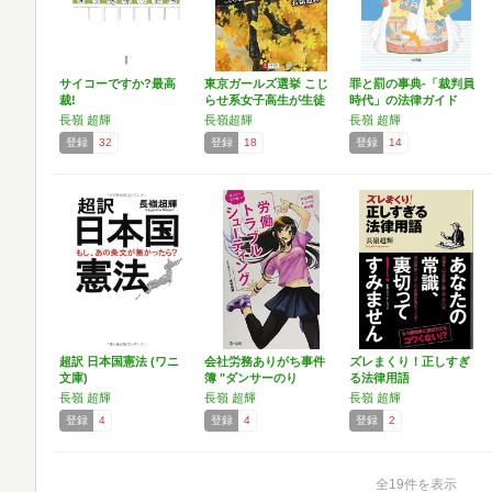
サイコーですか?最高
東京ガールズ選挙 こじ
罪と罰の事典-「裁判員
裁!
らせ系女子高生が生徒
時代」の法律ガイド
会…
長嶺 超輝
長嶺超輝
長嶺 超輝
登録
32
登録
18
登録
14
超訳 日本国憲法 (ワニ
会社労務ありがち事件
ズレまくり！正しすぎ
文庫)
簿 "ダンサーのり
る法律用語
か"の…
長嶺 超輝
長嶺 超輝
長嶺 超輝
登録
4
登録
4
登録
2
全19件を表示