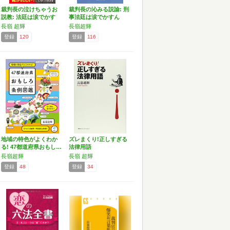
裁判長の泣けちゃうお
裁判長の沁みる説諭: 刑
説教: 法廷は涙でかす
事法廷は涙でかすん
む…
だ…
長嶺 超輝
長嶺超輝
登録
120
登録
116
地域の特色がよくわか
ズレまくり!正しすぎる
る! 47都道府県おもし…
法律用語
長嶺超輝
長嶺 超輝
登録
48
登録
34