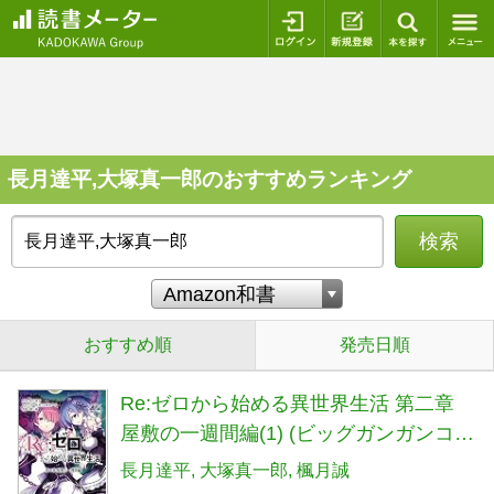
ログイン
新規登録
本を探
長月達平,大塚真一郎のおすすめランキング
検索
おすすめ順
発売日順
Re:ゼロから始める異世界生活 第二章
屋敷の一週間編(1) (ビッグガンガンコミ
ックス)
長月達平
大塚真一郎
楓月誠