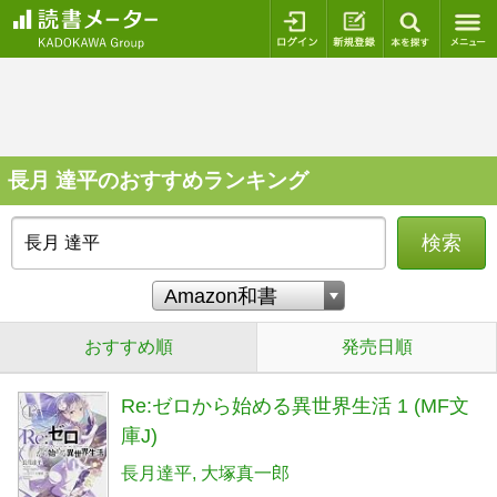
ログイン
新規登録
本を探
長月 達平のおすすめランキング
検索
おすすめ順
発売日順
Re:ゼロから始める異世界生活 1 (MF文
庫J)
長月達平
大塚真一郎