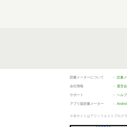
読書メーターについて
読書メ
会社情報
運営会
サポート
ヘルプ
アプリ版読書メーター
Andr
※本サイトはアフィリエイトプログ