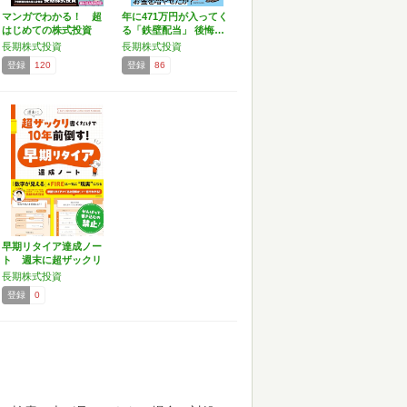
マンガでわかる！ 超
年に471万円が入ってく
はじめての株式投資
る「鉄壁配当」 後悔…
長期株式投資
長期株式投資
登録
120
登録
86
早期リタイア達成ノー
ト 週末に超ザックリ
書く…
長期株式投資
登録
0