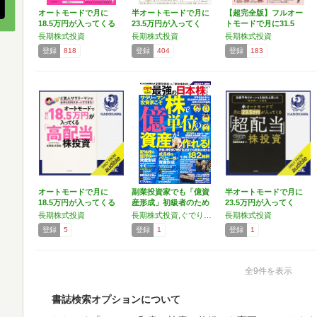
オートモードで月に
半オートモードで月に
【超完全版】フルオー
18.5万円が入ってくる
23.5万円が入ってく
トモードで月に31.5
「…
る…
万…
長期株式投資
長期株式投資
長期株式投資
登録
818
登録
404
登録
183
オートモードで月に
副業投資家でも「億資
半オートモードで月に
18.5万円が入ってくる
産形成」初級者のため
23.5万円が入ってく
「…
の最…
る…
長期株式投資
長期株式投資,ぐでりん,はっしゃん,v-com2
長期株式投資
登録
5
登録
1
登録
1
全9件を表示
書誌検索オプションについて