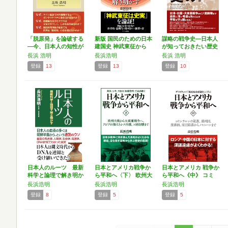
「脱原発」を論破する
新版 国民のための日本
謀略の戦争史―日本人
―今、日本人の知性が
建国史 神武東征から
が知っておきたい歴史
試さ…
邪…
の裏側
長浜 浩明
長浜浩明
長浜 浩明
登録
13
登録
13
登録
10
日本人のルーツ 最新
日本とアメリカ戦争か
日本とアメリカ 戦争か
科学と論理で解き明か
ら平和へ〈下〉 欧州大
ら平和へ《中》 コミ
す …
戦…
ン…
長浜浩明
長浜浩明
長浜浩明
登録
8
登録
5
登録
5