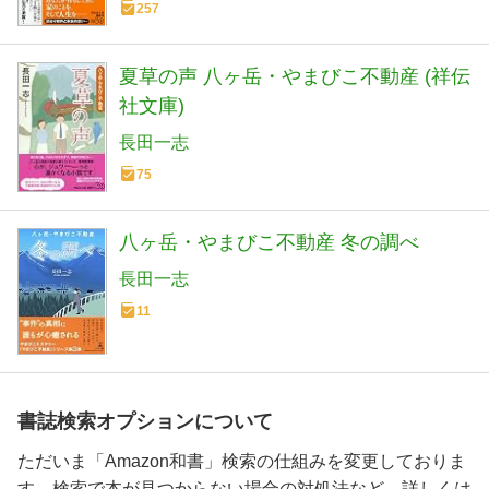
257
夏草の声 八ヶ岳・やまびこ不動産 (祥伝
社文庫)
長田一志
75
八ヶ岳・やまびこ不動産 冬の調べ
長田一志
11
書誌検索オプションについて
ただいま「Amazon和書」検索の仕組みを変更しておりま
す。検索で本が見つからない場合の対処法など、詳しくは