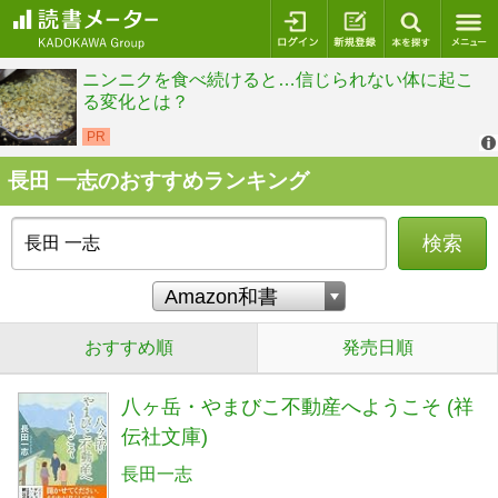
ログイン
新規登録
本を探
長田 一志のおすすめランキング
検索
おすすめ順
発売日順
八ヶ岳・やまびこ不動産へようこそ (祥
伝社文庫)
長田一志