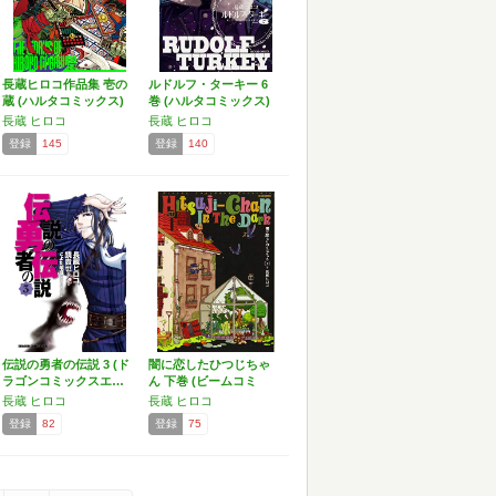
長蔵ヒロコ作品集 壱の
ルドルフ・ターキー 6
蔵 (ハルタコミックス)
巻 (ハルタコミックス)
長蔵 ヒロコ
長蔵 ヒロコ
登録
145
登録
140
伝説の勇者の伝説 3 (ド
闇に恋したひつじちゃ
ラゴンコミックスエ…
ん 下巻 (ビームコミ
ッ…
長蔵 ヒロコ
長蔵 ヒロコ
登録
82
登録
75