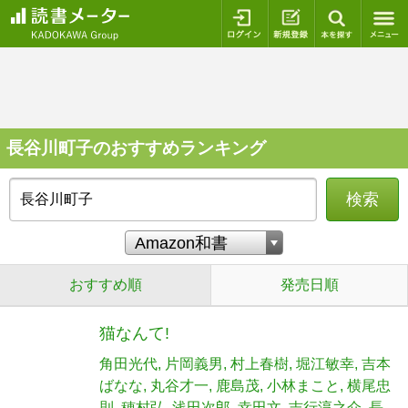
ログイン
新規登録
本を探
長谷川町子のおすすめランキング
検索
おすすめ順
発売日順
猫なんて!
角田光代
片岡義男
村上春樹
堀江敏幸
吉本
ばなな
丸谷才一
鹿島茂
小林まこと
横尾忠
則
穂村弘
浅田次郎
幸田文
吉行淳之介
長