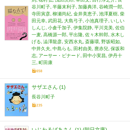
谷川町子
半藤末利子
加藤典洋
谷崎潤一郎
寺田寅彦
柳瀬尚紀
金井美恵子
池澤夏樹
柴
田元幸
武田花
大島弓子
小池真理子
いしい
しんじ
小倉千加子
伊集院静
平川克美
佐伯
一麦
高橋源一郎
平出隆
佐々木幹郎
水木し
げる
澁澤龍彦
安西水丸
斎藤環
野坂昭如
中井久夫
中島らも
田村由美
麿赤兒
保坂和
志
アーサー・ビナード
田中小実昌
伊丹十
三
町田康
658
サザエさん (1)
長谷川町子
235
いじわるばあさん (1) (朝日文庫)