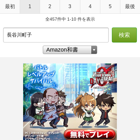
最初
1
2
3
4
5
最後
全457件中 1-10 件を表示
検索