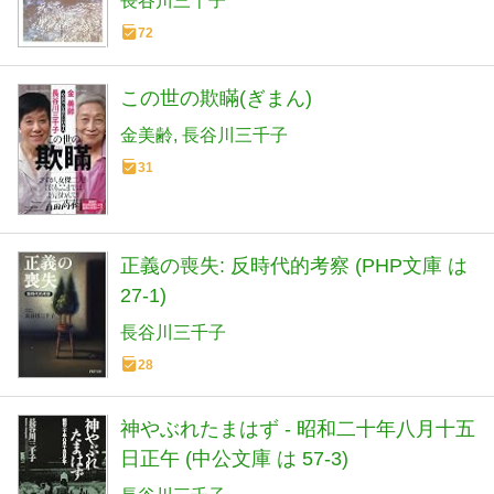
長谷川三千子
72
この世の欺瞞(ぎまん)
金美齢
長谷川三千子
31
正義の喪失: 反時代的考察 (PHP文庫 は
27-1)
長谷川三千子
28
神やぶれたまはず - 昭和二十年八月十五
日正午 (中公文庫 は 57-3)