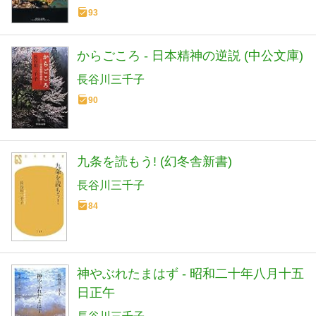
93
からごころ - 日本精神の逆説 (中公文庫)
長谷川三千子
90
九条を読もう! (幻冬舎新書)
長谷川三千子
84
神やぶれたまはず - 昭和二十年八月十五
日正午