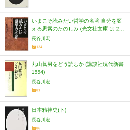
いまこそ読みたい哲学の名著 自分を変
える思索のたのしみ (光文社文庫 は 24-
1)
長谷川宏
124
丸山眞男をどう読むか (講談社現代新書
1554)
長谷川宏
81
日本精神史(下)
長谷川宏
86