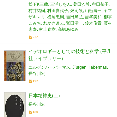
松下K三蔵
三浦しをん
蓑田沙希
牟田都子
村井祐樹
村田喜代子
燃え殻
山極壽一
ヤマ
ザキマリ
横尾忠則
吉田篤弘
吉峯美和
柳亭
こみち
わかぎゑふ
鷲田清一
鈴木俊貴
藤村
忠寿
村上春樹
髙橋あゆみ
232
イデオロギーとしての技術と科学 (平凡
社ライブラリー)
ユルゲンハーバーマス
J¨urgen Habermas
長谷川宏
192
日本精神史(上)
長谷川宏
180