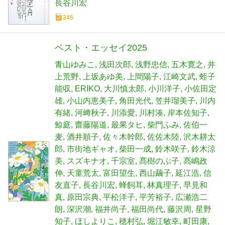
長谷川宏
245
ベスト・エッセイ2025
青山ゆみこ
浅田次郎
浅野忠信
五木寛之
井
上荒野
上坂あゆ美
上間陽子
江崎文武
蛭子
能収
ERIKO
大川慎太郎
小川洋子
小佐田定
雄
小山内恵美子
角田光代
笠井瑠美子
川内
有緒
河﨑秋子
川添愛
川村湊
岸本佐知子
鯨庭
齋藤陽道
最果タヒ
柴門ふみ
佐伯一
麦
酒井順子
佐々木幹郎
佐佐木陸
沢木耕太
郎
市街地ギャオ
柴田一成
鈴木咲子
鈴木涼
美
スズキナオ
千宗室
髙樹のぶ子
髙嶋政
伸
天童荒太
富田望生
西山繭子
延江浩
信
友直子
長谷川宏
蜂飼耳
林真理子
早見和
真
原田宗典
平松洋子
平芳裕子
広瀬浩二
朗
深沢潮
福井尚子
福田尚代
藤沢周
星野
知子
ほしよりこ
穂村弘
堀江敏幸
町田康