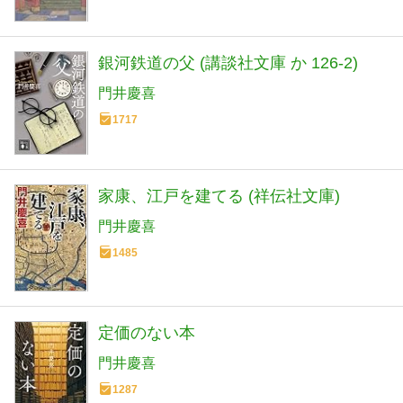
銀河鉄道の父 (講談社文庫 か 126-2)
門井慶喜
1717
家康、江戸を建てる (祥伝社文庫)
門井慶喜
1485
定価のない本
門井慶喜
1287