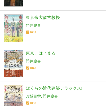
東京帝大叡古教授
門井慶喜
1048
東京、はじまる
門井慶喜
1043
ぼくらの近代建築デラックス!
万城目学
門井慶喜
1038