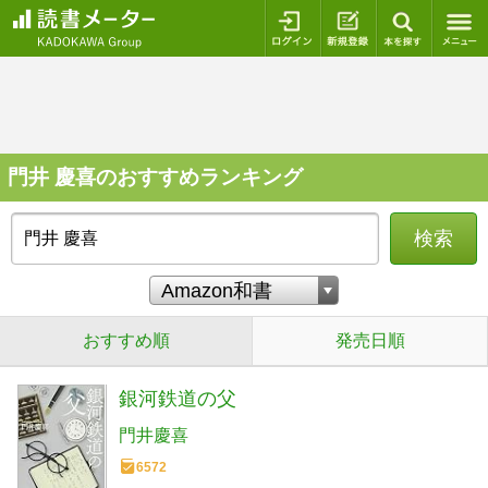
ログイン
新規登録
本を探
門井 慶喜のおすすめランキング
検索
おすすめ順
発売日順
銀河鉄道の父
門井慶喜
6572