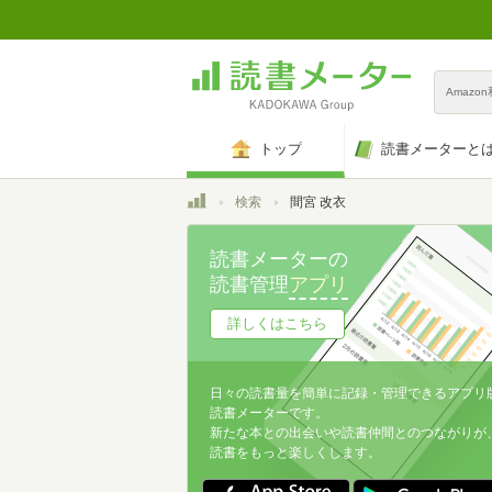
Amazo
トップ
読書メーターと
トップ
検索
間宮 改衣
読書メーターの
読書管理
アプリ
詳しくはこちら
日々の読書量を簡単に記録・管理できるアプリ
読書メーターです。
新たな本との出会いや読書仲間とのつながりが
読書をもっと楽しくします。