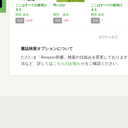
ここはすべての夜明け
弔いのひ
ここはすべての夜明け
まえ
まえ
間宮 改衣
間宮 改衣
間宮 改衣
登録
4143
登録
228
登録
7
全3件を表示
書誌検索オプションについて
ただいま「Amazon和書」検索の仕組みを変更しておりま
法など、詳しくは
こちらのお知らせ
をご確認ください。